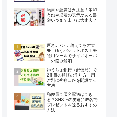
願書や懸賞は要注意！消印
有効や必着の表示がある書
類いつまで出せば大丈夫？
厚さ3センチ超えても大丈
夫！ゆうパケットポスト発
送用シールでサイズオーバ
ーの悩み解消
ゆうちょ銀行（郵便局）で
2冊目の通帳の作り方｜用
途別に複数口座を開設する
方法
郵便局で匿名配送はでき
る？SNS上の友達に匿名で
プレゼントを送るおすすめ
方法