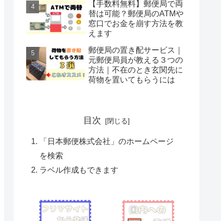
【手数料無料】郵便局で両
替は可能？郵便局のATMや
窓口でお金を崩す方法を教
えます
郵便局の置き配サービス｜
元郵便局員が教える３つの
方法｜不在のとき玄関先に
荷物を置いてもらうには
目次
「日本郵便株式会社」のホームページ
を検索
ラベル作成もできます