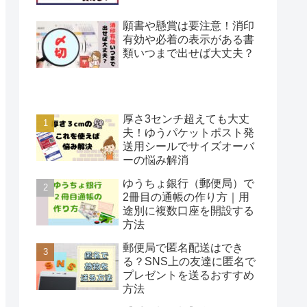
願書や懸賞は要注意！消印
有効や必着の表示がある書
類いつまで出せば大丈夫？
厚さ3センチ超えても大丈
夫！ゆうパケットポスト発
送用シールでサイズオーバ
ーの悩み解消
ゆうちょ銀行（郵便局）で
2冊目の通帳の作り方｜用
途別に複数口座を開設する
方法
郵便局で匿名配送はでき
る？SNS上の友達に匿名で
プレゼントを送るおすすめ
方法