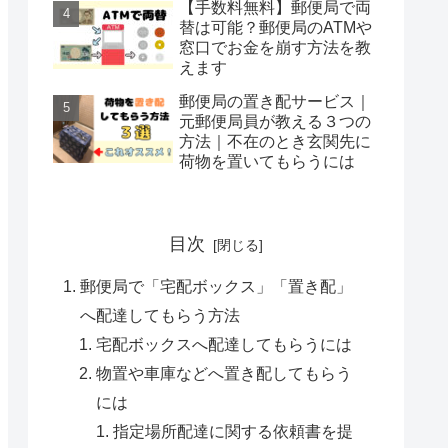
【手数料無料】郵便局で両
替は可能？郵便局のATMや
窓口でお金を崩す方法を教
えます
郵便局の置き配サービス｜
元郵便局員が教える３つの
方法｜不在のとき玄関先に
荷物を置いてもらうには
目次
郵便局で「宅配ボックス」「置き配」
へ配達してもらう方法
宅配ボックスへ配達してもらうには
物置や車庫などへ置き配してもらう
には
指定場所配達に関する依頼書を提