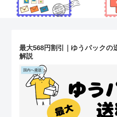
最大568円割引｜ゆうパック
解説
国内へ発送