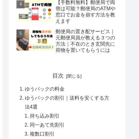
【手数料無料】郵便局で両
替は可能？郵便局のATMや
窓口でお金を崩す方法を教
えます
郵便局の置き配サービス｜
元郵便局員が教える３つの
方法｜不在のとき玄関先に
荷物を置いてもらうには
目次
ゆうパックの料金
ゆうパックの割引｜送料を安くする方
法4選
持ち込み割引
同一あて先割引
複数口割引