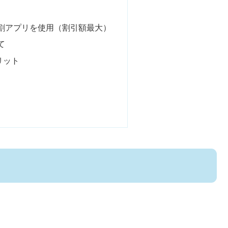
割アプリを使用（割引額最大）
て
リット