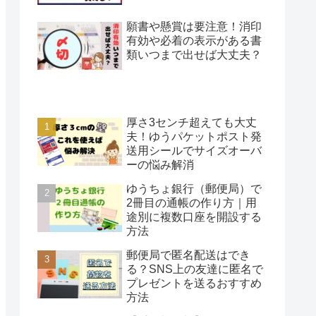
願書や懸賞は要注意！消印
有効や必着の表示がある書
類いつまで出せば大丈夫？
厚さ3センチ超えても大丈
夫！ゆうパケットポスト発
送用シールでサイズオーバ
ーの悩み解消
ゆうちょ銀行（郵便局）で
2冊目の通帳の作り方｜用
途別に複数口座を開設する
方法
郵便局で匿名配送はでき
る？SNS上の友達に匿名で
プレゼントを送るおすすめ
方法